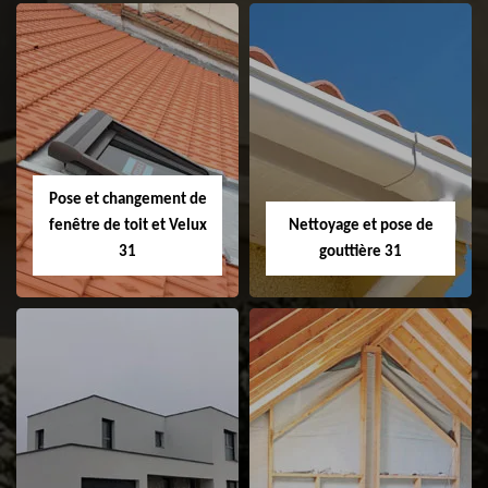
Couvreur 31
Etanchéité de
faitage et faitière
31
Pose et changement de
fenêtre de toit et Velux
Nettoyage et pose de
31
gouttière 31
Pose et
Nettoyage et pose
changement de
de gouttière 31
fenêtre de toit et