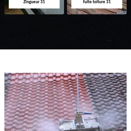
Zingueur 31
fuite toiture 31
Zingueur 31
Intervention
d'urgence fuite
toiture 31