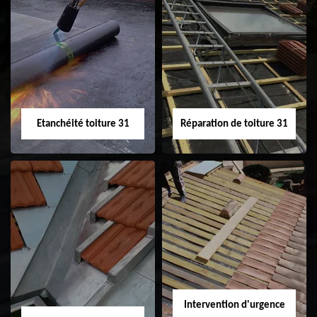
Peinture sur tuile
Nettoyage
31
demoussage de
toiture 31
Etanchéité toiture 31
Réparation de toiture 31
Etanchéité toiture
Réparation de
31
toiture 31
Intervention d'urgence