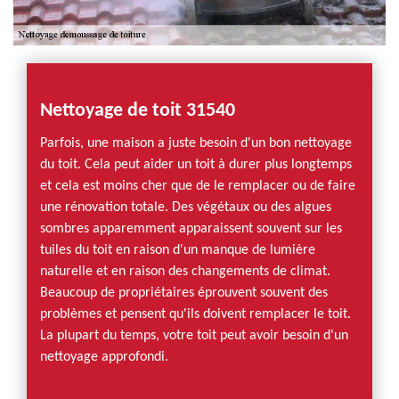
Nettoyage de toit 31540
Parfois, une maison a juste besoin d'un bon nettoyage
du toit. Cela peut aider un toit à durer plus longtemps
et cela est moins cher que de le remplacer ou de faire
une rénovation totale. Des végétaux ou des algues
sombres apparemment apparaissent souvent sur les
tuiles du toit en raison d'un manque de lumière
naturelle et en raison des changements de climat.
Beaucoup de propriétaires éprouvent souvent des
problèmes et pensent qu'ils doivent remplacer le toit.
La plupart du temps, votre toit peut avoir besoin d'un
nettoyage approfondi.