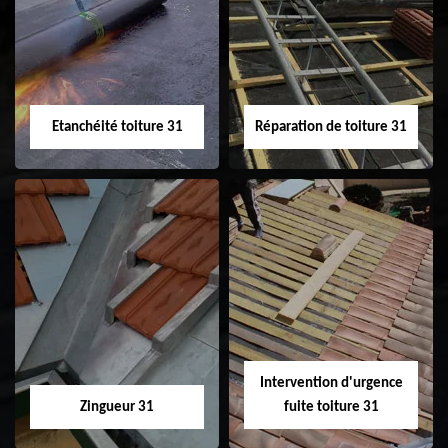
31
demoussage de
toiture 31
Etanchéité toiture 31
Réparation de toiture 31
Etanchéité toiture
Réparation de
31
toiture 31
Intervention d'urgence
Zingueur 31
fuite toiture 31