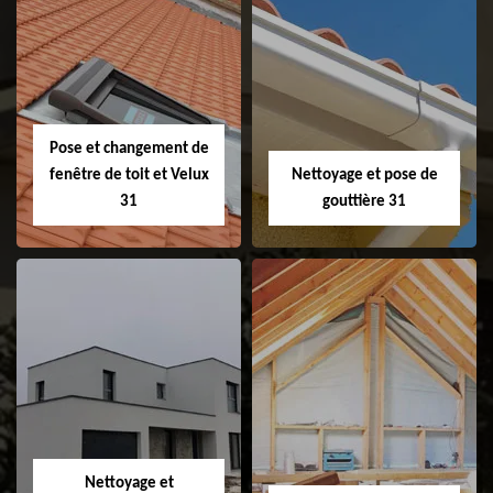
Couvreur 31
Etanchéité de
faitage et faitière
31
Pose et changement de
fenêtre de toit et Velux
Nettoyage et pose de
31
gouttière 31
Pose et
Nettoyage et pose
changement de
de gouttière 31
fenêtre de toit et
Velux 31
Nettoyage et