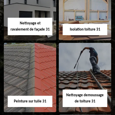
changement de
de gouttière 31
fenêtre de toit et
Velux 31
Nettoyage et
ravalement de façade 31
Isolation toiture 31
Nettoyage et
Isolation toiture 31
ravalement de
façade 31
Nettoyage demoussage
Peinture sur tuile 31
de toiture 31