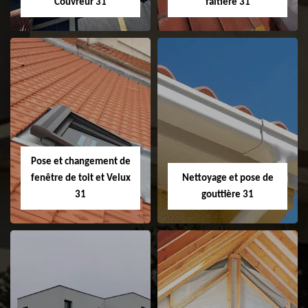
Couvreur 31
faitière 31
Couvreur 31
Etanchéité de
faitage et faitière
31
Pose et changement de
fenêtre de toit et Velux
Nettoyage et pose de
31
gouttière 31
Pose et
Nettoyage et pose