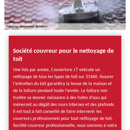
Société couvreur pour le nettoyage de
toit
Une fois par année, Couverture J.T exécute un
nettoyage de tous les types de toit sur 31460. Assurer
l'entretien du toit garantira la tenue de la maison et
de la toiture pendant toute l’année. La toiture non
traitée va donner naissance à des fuites d'eau qui
mèneront au dégât des murs internes et des plafonds.
Il est tout à fait conseillé de faire intervenir les
couvreurs professionnels pour tout nettoyage de toit.
Société couvreur professionnelle, nous sommes à votre