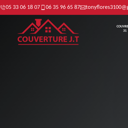
05 33 06 18 07
06 35 96 65 87
tonyflores3100@
COUVR
31