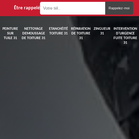
Être rappelé
PEINTURE
NETTOYAGE
ETANCHÉITÉ
RÉPARATION
ZINGUEUR
INTERVENTION
SUR
DEMOUSSAGE
TOITURE 31
DE TOITURE
31
D'URGENCE
TUILE 31
DE TOITURE 31
31
FUITE TOITURE
31