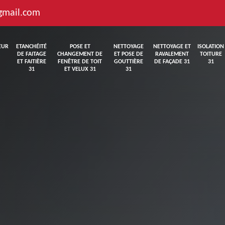
gmail.com
EUR
ETANCHÉITÉ
POSE ET
NETTOYAGE
NETTOYAGE ET
ISOLATION
DE FAITAGE
CHANGEMENT DE
ET POSE DE
RAVALEMENT
TOITURE
ET FAITIÈRE
FENÊTRE DE TOIT
GOUTTIÈRE
DE FAÇADE 31
31
31
ET VELUX 31
31