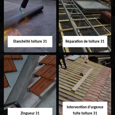
Peinture sur tuile
Nettoyage
31
demoussage de
toiture 31
Etanchéité toiture 31
Réparation de toiture 31
Etanchéité toiture
Réparation de
31
toiture 31
Intervention d'urgence
Zingueur 31
fuite toiture 31