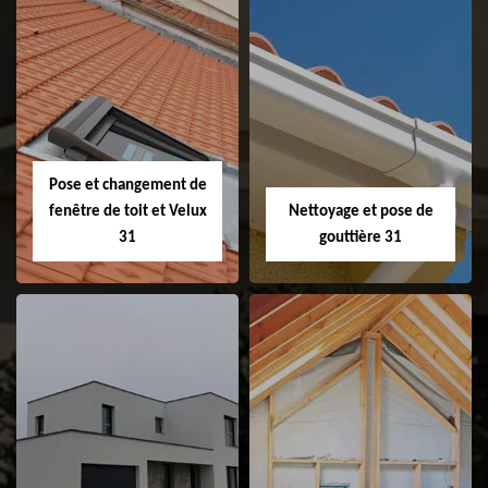
Couvreur 31
Etanchéité de
faitage et faitière
31
Pose et changement de
fenêtre de toit et Velux
Nettoyage et pose de
31
gouttière 31
Pose et
Nettoyage et pose
changement de
de gouttière 31
fenêtre de toit et