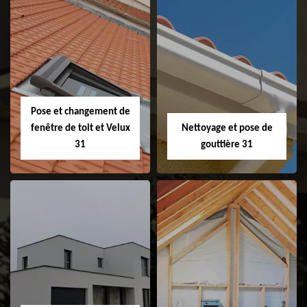
Couvreur 31
Etanchéité de
faitage et faitière
31
Pose et changement de
fenêtre de toit et Velux
Nettoyage et pose de
31
gouttière 31
Pose et
Nettoyage et pose
changement de
de gouttière 31
fenêtre de toit et
Velux 31