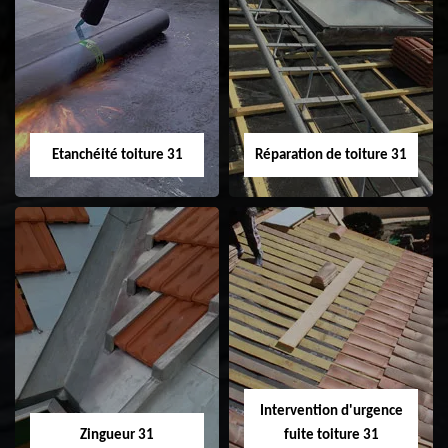
Peinture sur tuile
Nettoyage
31
demoussage de
toiture 31
Etanchéité toiture 31
Réparation de toiture 31
Etanchéité toiture
Réparation de
31
toiture 31
Intervention d'urgence
Zingueur 31
fuite toiture 31