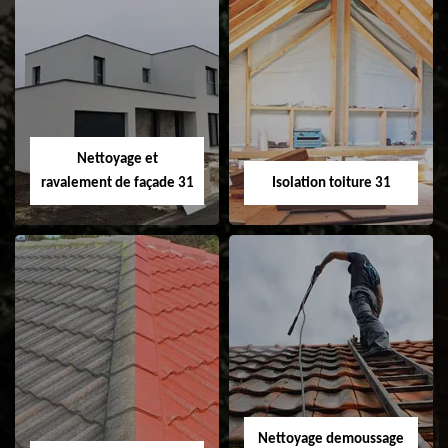
Pose et
Nettoyage et pose
changement de
de gouttière 31
fenêtre de toit et
Velux 31
Nettoyage et
ravalement de façade 31
Isolation toiture 31
Nettoyage et
Isolation toiture 31
ravalement de
façade 31
Nettoyage demoussage