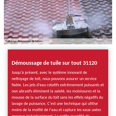
Démoussage de tuile sur tout 31120
Jusqu'à présent, avec le système innovant de
nettoyage de toit, nous pouvons assurer un service
fiable. Les jets d'eau rotatifs extrêmement puissants et
non abrasifs éliminent la saleté, les moisissures et la
mousse de la surface du toit sans les effets négatifs du
lavage de puissance. C’est une technique qui utilise
moins de la moitié de l'eau et capture les eaux usées