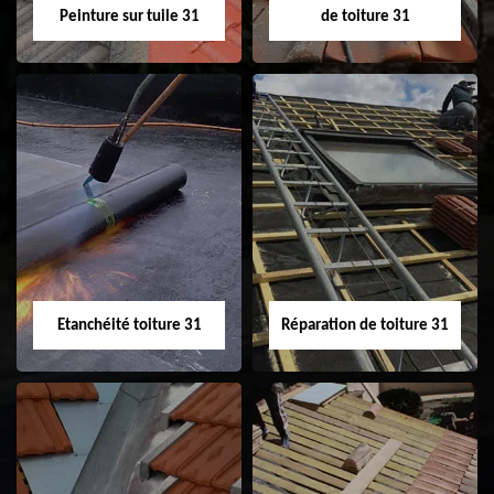
Peinture sur tuile 31
de toiture 31
Peinture sur tuile
Nettoyage
31
demoussage de
toiture 31
Etanchéité toiture 31
Réparation de toiture 31
Etanchéité toiture
Réparation de