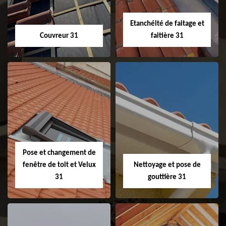
Etanchéité de faitage et
Couvreur 31
faitière 31
Couvreur 31
Etanchéité de
faitage et faitière
31
Pose et changement de
fenêtre de toit et Velux
Nettoyage et pose de
31
gouttière 31