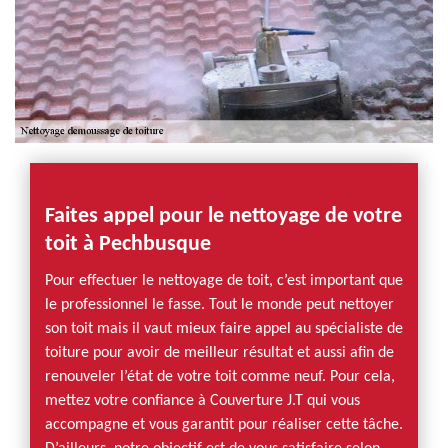
Faites appel pour le nettoyage de votre
toit à Pechbusque
Pour effectuer le nettoyage de toit, c’est important que
le professionnel le fasse. Tout le monde peut nettoyer
son toit mais il vaut mieux faire appel au spécialiste de
toiture pour avoir de meilleur résultat et aussi afin de
renouveler l’état de votre toit comme neuf. Pour cela,
mettez votre confiance à Couverture J.T qui vous
accompagne et vous garantit pour réaliser cette tâche.