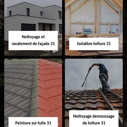
Pose et
Nettoyage et pose
changement de
de gouttière 31
fenêtre de toit et
Velux 31
Nettoyage et
ravalement de façade 31
Isolation toiture 31
Nettoyage et
Isolation toiture 31
ravalement de
façade 31
Nettoyage demoussage
Peinture sur tuile 31
de toiture 31