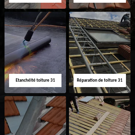
Peinture sur tuile
Nettoyage
31
demoussage de
toiture 31
Etanchéité toiture 31
Réparation de toiture 31
Etanchéité toiture
Réparation de
31
toiture 31