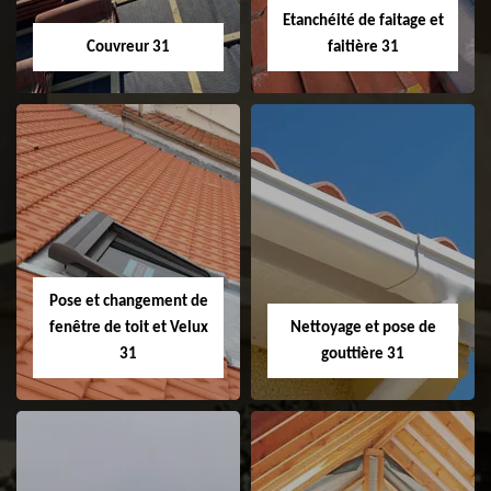
Etanchéité de faitage et
Couvreur 31
faitière 31
Couvreur 31
Etanchéité de
faitage et faitière
31
Pose et changement de
fenêtre de toit et Velux
Nettoyage et pose de
31
gouttière 31