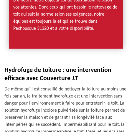
D’ailleurs, notre objectif est de vous satisfaire selon
vos attentes. Donc ceux qui ont besoin le nettoyage de
toit qui suit la norme selon ses exigences, notre
équipes est toujours là et qui se trouve dans
Pechbusque 31320 et à votre disponibilité.
Hydrofuge de toiture : une intervention
efficace avec Couverture J.T
De même qu’il est conseillé de nettoyer la toiture au moins une
fois par an, le traitement hydrofuge est une intervention sans
danger pour l'environnement à faire pour entretenir le toit. La
solution hydrofuge incolore pulvérisée sur la toiture permet de
préserver la maison et de garantir sa longévité face aux
intempéries qui se succèdent. Imperméabilisant pour le toit, la
solution hydrofuge imperméabilise le toit. L'eau et les graisses