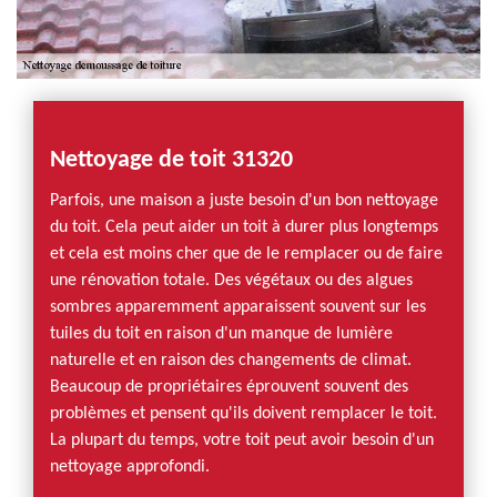
Nettoyage de toit 31320
Parfois, une maison a juste besoin d'un bon nettoyage
du toit. Cela peut aider un toit à durer plus longtemps
et cela est moins cher que de le remplacer ou de faire
une rénovation totale. Des végétaux ou des algues
sombres apparemment apparaissent souvent sur les
tuiles du toit en raison d'un manque de lumière
naturelle et en raison des changements de climat.
Beaucoup de propriétaires éprouvent souvent des
problèmes et pensent qu'ils doivent remplacer le toit.
La plupart du temps, votre toit peut avoir besoin d'un
nettoyage approfondi.