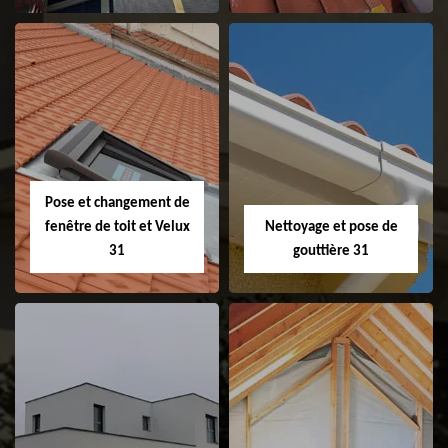
Couvreur 31
Etanchéité de
faitage et faitière
31
Pose et changement de
fenêtre de toit et Velux
Nettoyage et pose de
31
gouttière 31
Pose et
Nettoyage et pose
changement de
de gouttière 31