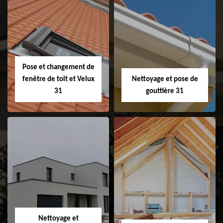
Couvreur 31
Etanchéité de
faitage et faitière
31
Pose et changement de
fenêtre de toit et Velux
Nettoyage et pose de
31
gouttière 31
Pose et
Nettoyage et pose
changement de
de gouttière 31
fenêtre de toit et
Velux 31
Nettoyage et