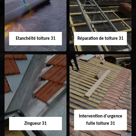
31
demoussage de
toiture 31
Etanchéité toiture 31
Réparation de toiture 31
Etanchéité toiture
Réparation de
31
toiture 31
Intervention d'urgence
Zingueur 31
fuite toiture 31