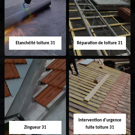
Peinture sur tuile
Nettoyage
31
demoussage de
toiture 31
Etanchéité toiture 31
Réparation de toiture 31
Etanchéité toiture
Réparation de
31
toiture 31
Intervention d'urgence
Zingueur 31
fuite toiture 31