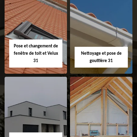
Couvreur 31
Etanchéité de
faitage et faitière
31
Pose et changement de
fenêtre de toit et Velux
Nettoyage et pose de
31
gouttière 31
Pose et
Nettoyage et pose
changement de
de gouttière 31
fenêtre de toit et
Velux 31