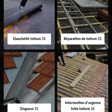
Peinture sur tuile
Nettoyage
31
demoussage de
toiture 31
Etanchéité toiture 31
Réparation de toiture 31
Etanchéité toiture
Réparation de
31
toiture 31
Intervention d'urgence
Zingueur 31
fuite toiture 31