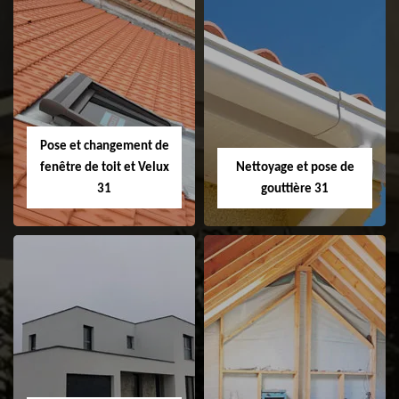
Couvreur 31
Etanchéité de
faitage et faitière
31
Pose et changement de
fenêtre de toit et Velux
Nettoyage et pose de
31
gouttière 31
Pose et
Nettoyage et pose
changement de
de gouttière 31
fenêtre de toit et
Velux 31