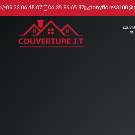
05 33 06 18 07
06 35 96 65 87
tonyflores3100@
COUVR
31