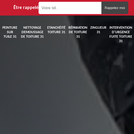
Être rappelé
PEINTURE
NETTOYAGE
ETANCHÉITÉ
RÉPARATION
ZINGUEUR
INTERVENTION
SUR
DEMOUSSAGE
TOITURE 31
DE TOITURE
31
D'URGENCE
TUILE 31
DE TOITURE 31
31
FUITE TOITURE
31