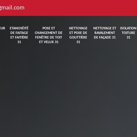
gmail.com
EUR
ETANCHÉITÉ
POSE ET
NETTOYAGE
NETTOYAGE ET
ISOLATION
DE FAITAGE
CHANGEMENT DE
ET POSE DE
RAVALEMENT
TOITURE
ET FAITIÈRE
FENÊTRE DE TOIT
GOUTTIÈRE
DE FAÇADE 31
31
31
ET VELUX 31
31