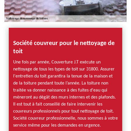
Société couvreur pour le nettoyage de
toit
Une fois par année, Couverture J.T exécute un
nettoyage de tous les types de toit sur 31800. Assurer
l'entretien du toit garantira la tenue de la maison et
de la toiture pendant toute l’année. La toiture non
traitée va donner naissance à des fuites d'eau qui
mèneront au dégât des murs internes et des plafonds.
Il est tout à fait conseillé de faire intervenir les
couvreurs professionnels pour tout nettoyage de toit.
Société couvreur professionnelle, nous sommes à votre
service même pour les demandes en urgence.