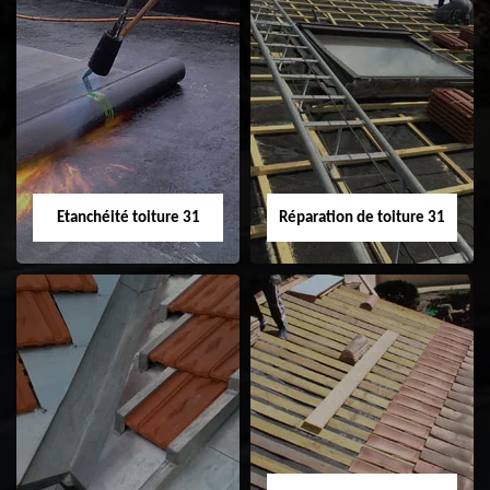
Peinture sur tuile
Nettoyage
31
demoussage de
toiture 31
Etanchéité toiture 31
Réparation de toiture 31
Etanchéité toiture
Réparation de
31
toiture 31