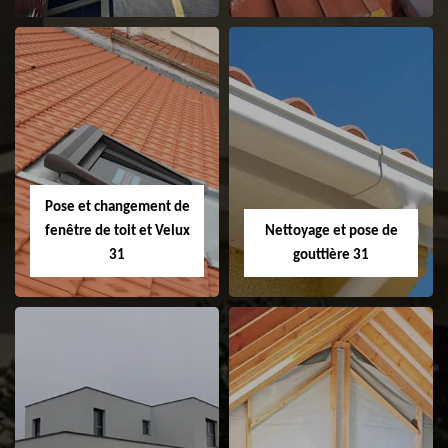
Couvreur 31
Etanchéité de
faitage et faitière
31
Pose et changement de
fenêtre de toit et Velux
Nettoyage et pose de
31
gouttière 31
Pose et
Nettoyage et pose
changement de
de gouttière 31