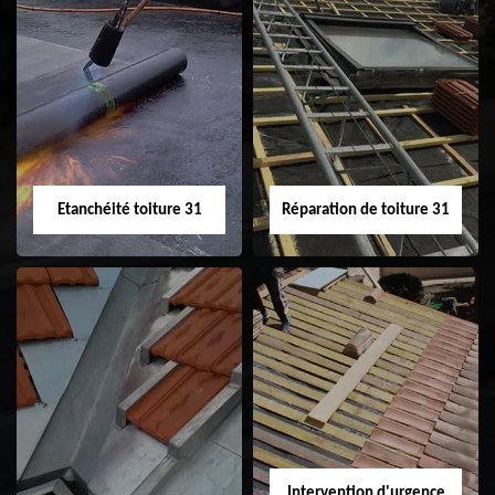
Peinture sur tuile
Nettoyage
31
demoussage de
toiture 31
Etanchéité toiture 31
Réparation de toiture 31
Etanchéité toiture
Réparation de
31
toiture 31
Intervention d'urgence