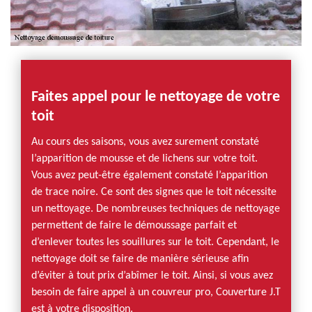
Faites appel pour le nettoyage de votre
toit
Au cours des saisons, vous avez surement constaté
l’apparition de mousse et de lichens sur votre toit.
Vous avez peut-être également constaté l’apparition
de trace noire. Ce sont des signes que le toit nécessite
un nettoyage. De nombreuses techniques de nettoyage
permettent de faire le démoussage parfait et
d’enlever toutes les souillures sur le toit. Cependant, le
nettoyage doit se faire de manière sérieuse afin
d’éviter à tout prix d’abîmer le toit. Ainsi, si vous avez
besoin de faire appel à un couvreur pro, Couverture J.T
est à votre disposition.