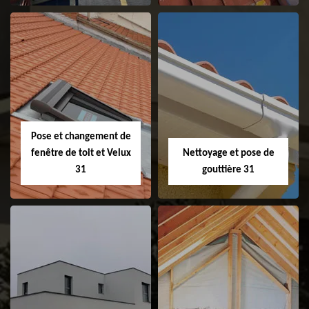
Couvreur 31
Etanchéité de
faitage et faitière
31
Pose et changement de
fenêtre de toit et Velux
Nettoyage et pose de
31
gouttière 31
Pose et
Nettoyage et pose
changement de
de gouttière 31