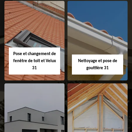
Couvreur 31
Etanchéité de
faitage et faitière
31
Pose et changement de
fenêtre de toit et Velux
Nettoyage et pose de
31
gouttière 31
Pose et
Nettoyage et pose
changement de
de gouttière 31
fenêtre de toit et