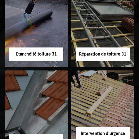
Peinture sur tuile
Nettoyage
31
demoussage de
toiture 31
Etanchéité toiture 31
Réparation de toiture 31
Etanchéité toiture
Réparation de
31
toiture 31
Intervention d'urgence