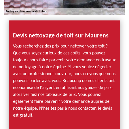
Devis nettoyage de toit sur Maurens
Vous recherchez des prix pour nettoyer votre toit ?
Que vous soyez curieux de ces coûts, vous pouvez
toujours nous faire parvenir votre demande en travaux
de nettoyage à notre équipe. Si vous voulez négocier
avec un professionnel couvreur, nous croyons que nous
pouvons parler avec vous. Beaucoup de nos clients ont
économisé de l'argent en utilisant nos guides de prix,
alors vérifiez nos tableaux de prix. Vous pouvez
également faire parvenir votre demande auprès de
notre équipe. N’hésitez pas à nous contacter, le devis
est gratuit.