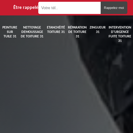
Être rappelé
PEINTURE
NETTOYAGE
ETANCHÉITÉ
RÉPARATION
ZINGUEUR
INTERVENTION
SUR
DEMOUSSAGE
TOITURE 31
DE TOITURE
31
D'URGENCE
TUILE 31
DE TOITURE 31
31
FUITE TOITURE
31