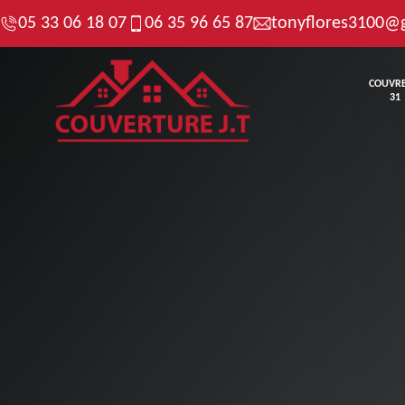
05 33 06 18 07
06 35 96 65 87
tonyflores3100@
COUVR
31