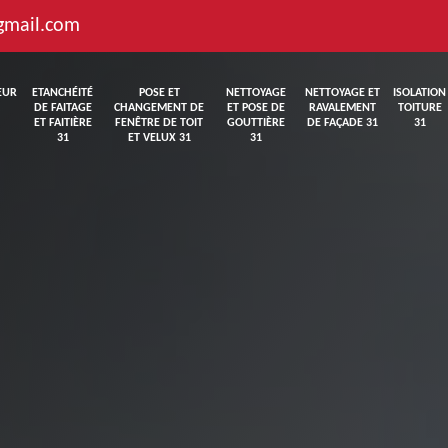
gmail.com
EUR
ETANCHÉITÉ
POSE ET
NETTOYAGE
NETTOYAGE ET
ISOLATION
DE FAITAGE
CHANGEMENT DE
ET POSE DE
RAVALEMENT
TOITURE
ET FAITIÈRE
FENÊTRE DE TOIT
GOUTTIÈRE
DE FAÇADE 31
31
31
ET VELUX 31
31