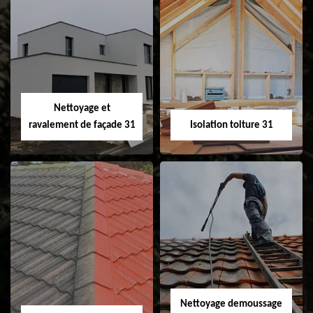
Pose et
Nettoyage et pose
changement de
de gouttière 31
fenêtre de toit et
Velux 31
Nettoyage et
ravalement de façade 31
Isolation toiture 31
Nettoyage et
Isolation toiture 31
ravalement de
façade 31
Nettoyage demoussage