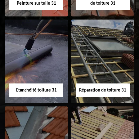
Peinture sur tuile 31
de toiture 31
Peinture sur tuile
Nettoyage
31
demoussage de
toiture 31
Etanchéité toiture 31
Réparation de toiture 31
Etanchéité toiture
Réparation de