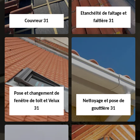
Etanchéité de faitage et
Couvreur 31
faitière 31
Couvreur 31
Etanchéité de
faitage et faitière
31
Pose et changement de
fenêtre de toit et Velux
Nettoyage et pose de
31
gouttière 31