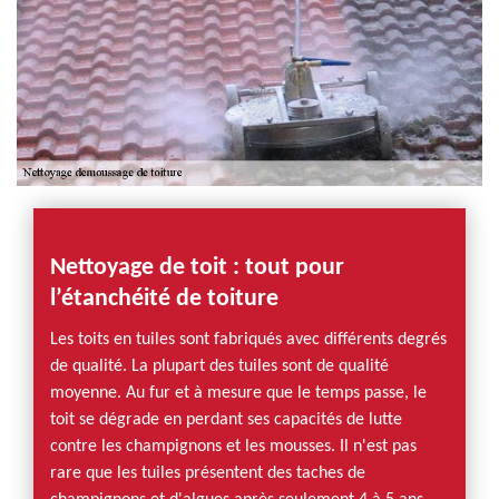
Nettoyage de toit : tout pour
l’étanchéité de toiture
Les toits en tuiles sont fabriqués avec différents degrés
de qualité. La plupart des tuiles sont de qualité
moyenne. Au fur et à mesure que le temps passe, le
toit se dégrade en perdant ses capacités de lutte
contre les champignons et les mousses. Il n'est pas
rare que les tuiles présentent des taches de