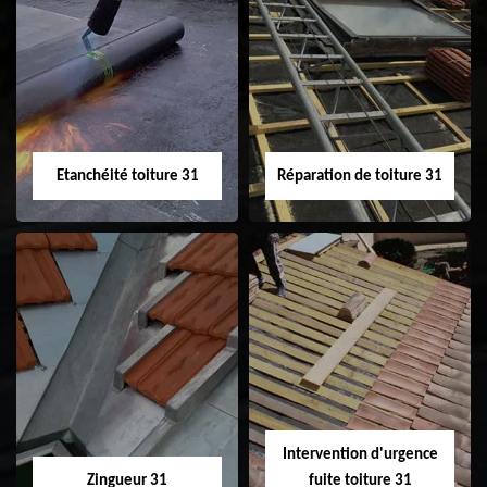
Peinture sur tuile
Nettoyage
31
demoussage de
toiture 31
Etanchéité toiture 31
Réparation de toiture 31
Etanchéité toiture
Réparation de
31
toiture 31
Intervention d'urgence
Zingueur 31
fuite toiture 31