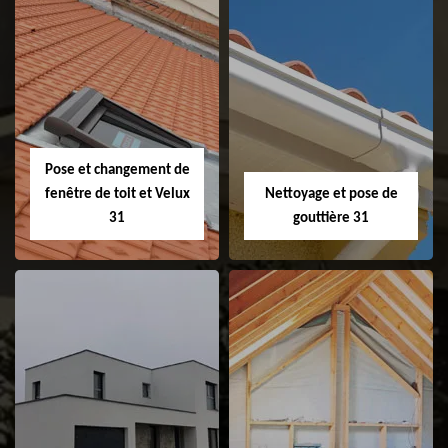
Couvreur 31
Etanchéité de
faitage et faitière
31
Pose et changement de
fenêtre de toit et Velux
Nettoyage et pose de
31
gouttière 31
Pose et
Nettoyage et pose
changement de
de gouttière 31
fenêtre de toit et