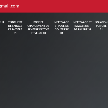
gmail.com
EUR
ETANCHÉITÉ
POSE ET
NETTOYAGE
NETTOYAGE ET
ISOLATION
DE FAITAGE
CHANGEMENT DE
ET POSE DE
RAVALEMENT
TOITURE
ET FAITIÈRE
FENÊTRE DE TOIT
GOUTTIÈRE
DE FAÇADE 31
31
31
ET VELUX 31
31