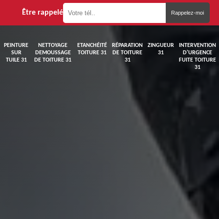
Être rappelé
PEINTURE
NETTOYAGE
ETANCHÉITÉ
RÉPARATION
ZINGUEUR
INTERVENTION
SUR
DEMOUSSAGE
TOITURE 31
DE TOITURE
31
D'URGENCE
TUILE 31
DE TOITURE 31
31
FUITE TOITURE
31