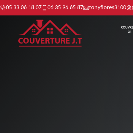
05 33 06 18 07
06 35 96 65 87
tonyflores3100@
COUVR
31