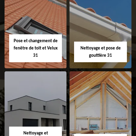
Couvreur 31
Etanchéité de
faitage et faitière
31
Pose et changement de
fenêtre de toit et Velux
Nettoyage et pose de
31
gouttière 31
Pose et
Nettoyage et pose
changement de
de gouttière 31
fenêtre de toit et
Velux 31
Nettoyage et