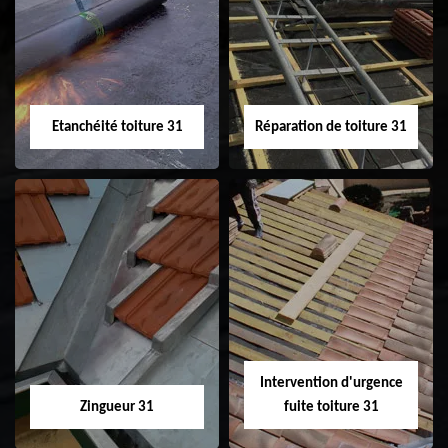
31
demoussage de
toiture 31
Etanchéité toiture 31
Réparation de toiture 31
Etanchéité toiture
Réparation de
31
toiture 31
Intervention d'urgence
Zingueur 31
fuite toiture 31