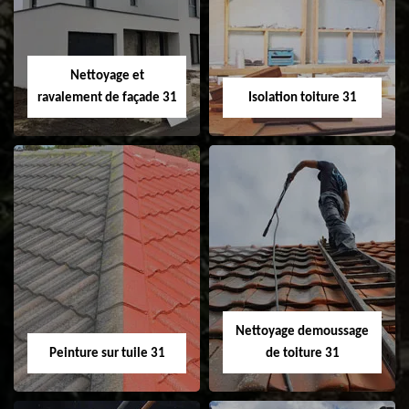
changement de
de gouttière 31
fenêtre de toit et
Velux 31
Nettoyage et
ravalement de façade 31
Isolation toiture 31
Nettoyage et
Isolation toiture 31
ravalement de
façade 31
Nettoyage demoussage
Peinture sur tuile 31
de toiture 31