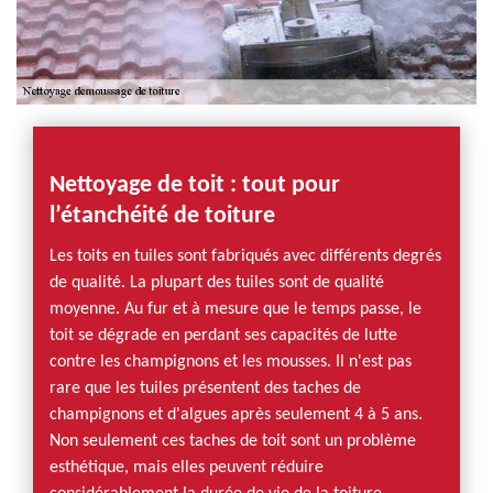
Nettoyage de toit : tout pour
l’étanchéité de toiture
Les toits en tuiles sont fabriqués avec différents degrés
de qualité. La plupart des tuiles sont de qualité
moyenne. Au fur et à mesure que le temps passe, le
toit se dégrade en perdant ses capacités de lutte
contre les champignons et les mousses. Il n'est pas
rare que les tuiles présentent des taches de
champignons et d'algues après seulement 4 à 5 ans.
Non seulement ces taches de toit sont un problème
esthétique, mais elles peuvent réduire