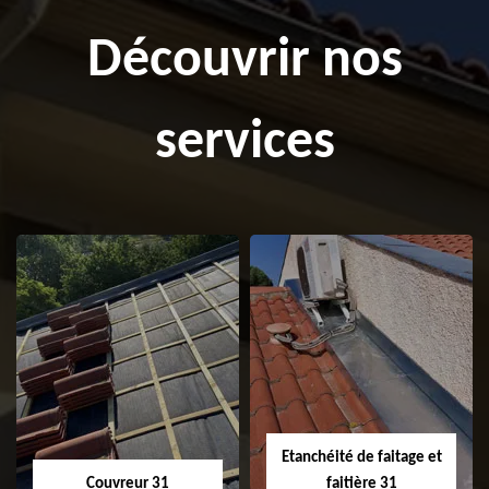
Découvrir nos
services
Etanchéité de faitage et
Couvreur 31
faitière 31