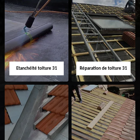
Peinture sur tuile
Nettoyage
31
demoussage de
toiture 31
Etanchéité toiture 31
Réparation de toiture 31
Etanchéité toiture
Réparation de
31
toiture 31