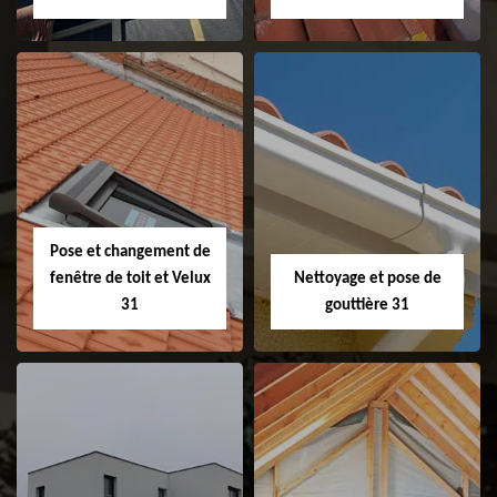
Couvreur 31
Etanchéité de
faitage et faitière
31
Pose et changement de
fenêtre de toit et Velux
Nettoyage et pose de
31
gouttière 31
Pose et
Nettoyage et pose