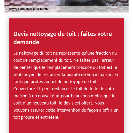
Devis nettoyage de toit : faites votre
demande
Le nettoyage du toit ne représente qu'une fraction du
coût de remplacement du toit. Ne faites pas l'erreur
de penser que le remplacement précoce du toit est le
seul moyen de restaurer la beauté de votre maison. En
tant que professionnel de nettoyage de toit,
Couverture J.T peut restaurer le toit de tuile de votre
maison à un nouvel état pour beaucoup moins que le
coût d'un nouveau toit, le devis est offert. Nous
pouvons assurer cette intervention de façon à offrir un
toit propre et entretenu.