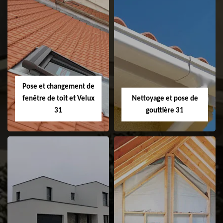
Couvreur 31
Etanchéité de
faitage et faitière
31
Pose et changement de
fenêtre de toit et Velux
Nettoyage et pose de
31
gouttière 31
Pose et
Nettoyage et pose
changement de
de gouttière 31
fenêtre de toit et