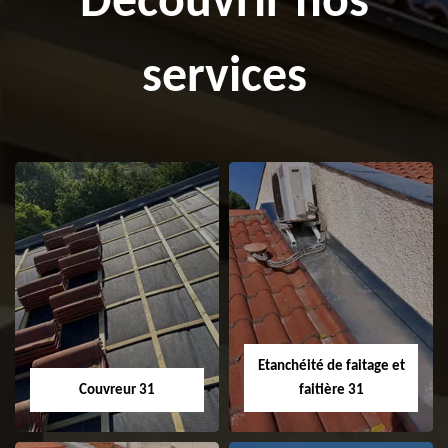
Découvrir nos
services
Etanchéité de faitage et
Couvreur 31
faitière 31