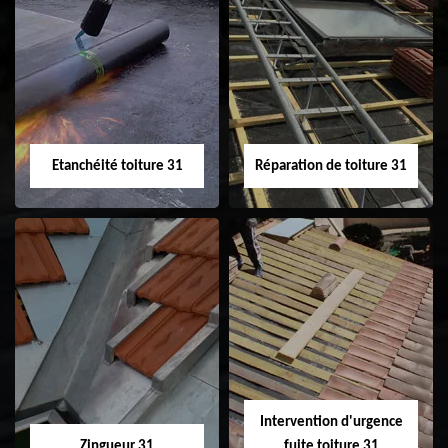
Peinture sur tuile
Nettoyage
31
demoussage de
toiture 31
Etanchéité toiture 31
Réparation de toiture 31
Etanchéité toiture
Réparation de
31
toiture 31
Intervention d'urgence
Zingueur 31
fuite toiture 31