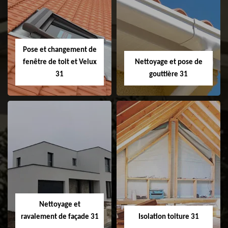
Couvreur 31
Etanchéité de
faitage et faitière
31
Pose et changement de
fenêtre de toit et Velux
Nettoyage et pose de
31
gouttière 31
Pose et
Nettoyage et pose
changement de
de gouttière 31
fenêtre de toit et
Velux 31
Nettoyage et
ravalement de façade 31
Isolation toiture 31