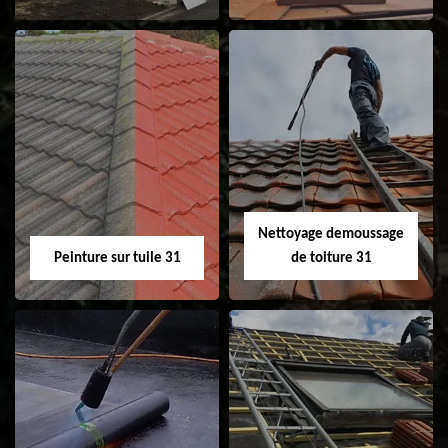
Nettoyage et
Isolation toiture 31
ravalement de
façade 31
Nettoyage demoussage
Peinture sur tuile 31
de toiture 31
Peinture sur tuile
Nettoyage
31
demoussage de