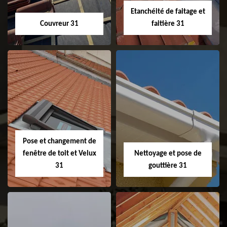
Etanchéité de faitage et
Couvreur 31
faitière 31
Couvreur 31
Etanchéité de
faitage et faitière
31
Pose et changement de
fenêtre de toit et Velux
Nettoyage et pose de
31
gouttière 31