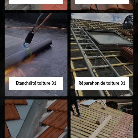
Peinture sur tuile
Nettoyage
31
demoussage de
toiture 31
Etanchéité toiture 31
Réparation de toiture 31
Etanchéité toiture
Réparation de