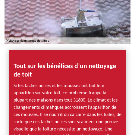
Tout sur les bénéfices d’un nettoyage
de toit
Si les taches noires et les mousses ont fait leur
apparition sur votre toit, ce problème frappe la
plupart des maisons dans tout 31600. Le climat et les
changements climatiques accroissent l’apparition de
ces mousses. Il se nourrit du calcaire dans les tuiles, de
sorte que ces taches noires sont vraiment une preuve
visuelle que la toiture nécessite un nettoyage. Une