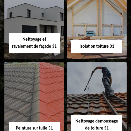
Pose et
Nettoyage et pose
changement de
de gouttière 31
fenêtre de toit et
Velux 31
Nettoyage et
ravalement de façade 31
Isolation toiture 31
Nettoyage et
Isolation toiture 31
ravalement de
façade 31
Nettoyage demoussage
Peinture sur tuile 31
de toiture 31