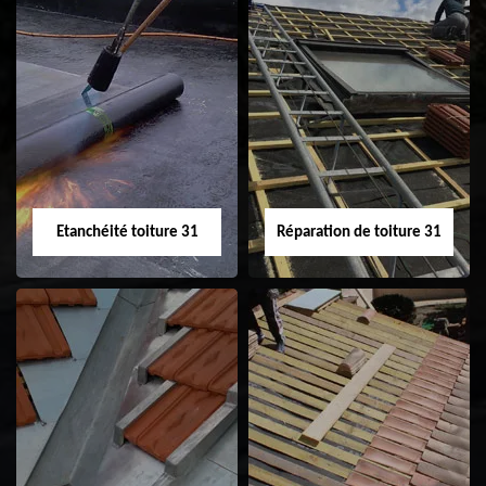
Peinture sur tuile
Nettoyage
31
demoussage de
toiture 31
Etanchéité toiture 31
Réparation de toiture 31
Etanchéité toiture
Réparation de
31
toiture 31