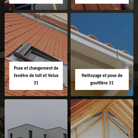
Couvreur 31
Etanchéité de
faitage et faitière
31
Pose et changement de
fenêtre de toit et Velux
Nettoyage et pose de
31
gouttière 31
Pose et
Nettoyage et pose
changement de
de gouttière 31