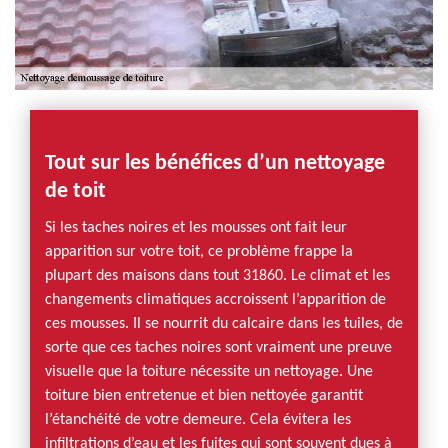
Tout sur les bénéfices d’un nettoyage
de toit
Si les taches noires et les mousses ont fait leur
apparition sur votre toit, ce problème frappe la
plupart des maisons dans tout 31860. Le climat et les
changements climatiques accroissent l’apparition de
ces mousses. Il se nourrit du calcaire dans les tuiles, de
sorte que ces taches noires sont vraiment une preuve
visuelle que la toiture nécessite un nettoyage. Une
toiture bien entretenue et bien nettoyée garantit
l’étanchéité de votre demeure. Cela évitera les
infiltrations d’eau et les fuites qui sont souvent dues à