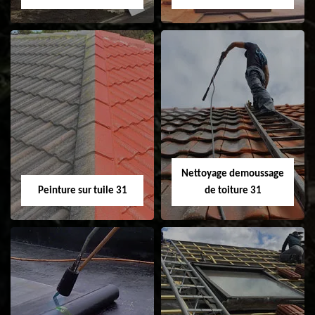
Nettoyage et
Isolation toiture 31
ravalement de
façade 31
Nettoyage demoussage
Peinture sur tuile 31
de toiture 31
Peinture sur tuile
Nettoyage