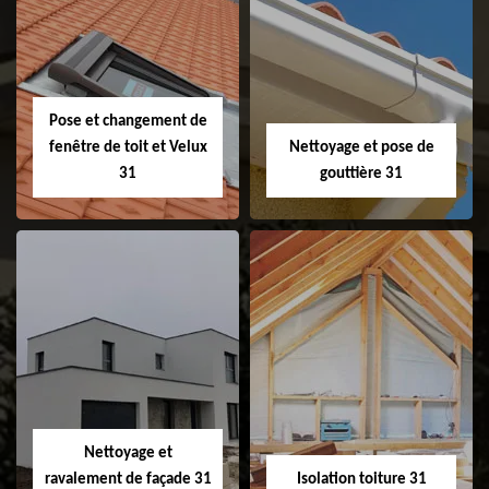
Couvreur 31
Etanchéité de
faitage et faitière
31
Pose et changement de
fenêtre de toit et Velux
Nettoyage et pose de
31
gouttière 31
Pose et
Nettoyage et pose
changement de
de gouttière 31
fenêtre de toit et
Velux 31
Nettoyage et
ravalement de façade 31
Isolation toiture 31