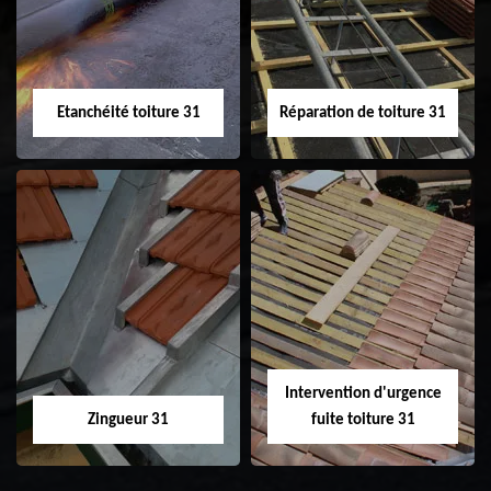
31
demoussage de
toiture 31
Etanchéité toiture 31
Réparation de toiture 31
Etanchéité toiture
Réparation de
31
toiture 31
Intervention d'urgence
Zingueur 31
fuite toiture 31