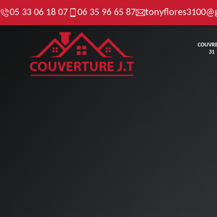
05 33 06 18 07
06 35 96 65 87
tonyflores3100@
COUVR
31