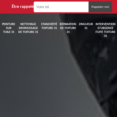
Être rappelé
PEINTURE
NETTOYAGE
ETANCHÉITÉ
RÉPARATION
ZINGUEUR
INTERVENTION
SUR
DEMOUSSAGE
TOITURE 31
DE TOITURE
31
D'URGENCE
TUILE 31
DE TOITURE 31
31
FUITE TOITURE
31