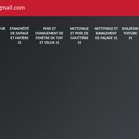
gmail.com
EUR
ETANCHÉITÉ
POSE ET
NETTOYAGE
NETTOYAGE ET
ISOLATION
DE FAITAGE
CHANGEMENT DE
ET POSE DE
RAVALEMENT
TOITURE
ET FAITIÈRE
FENÊTRE DE TOIT
GOUTTIÈRE
DE FAÇADE 31
31
31
ET VELUX 31
31