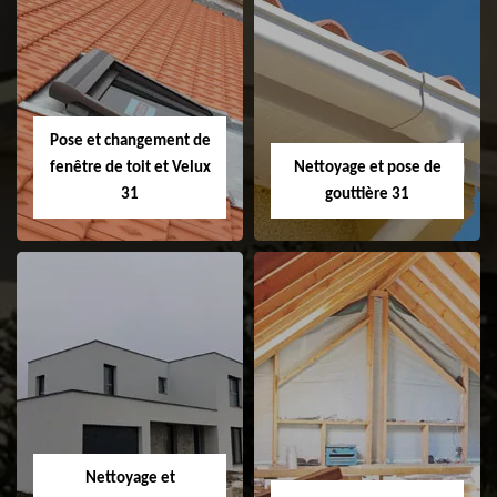
Couvreur 31
Etanchéité de
faitage et faitière
31
Pose et changement de
fenêtre de toit et Velux
Nettoyage et pose de
31
gouttière 31
Pose et
Nettoyage et pose
changement de
de gouttière 31
fenêtre de toit et
Velux 31
Nettoyage et