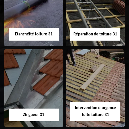
31
demoussage de
toiture 31
Etanchéité toiture 31
Réparation de toiture 31
Etanchéité toiture
Réparation de
31
toiture 31
Intervention d'urgence
Zingueur 31
fuite toiture 31