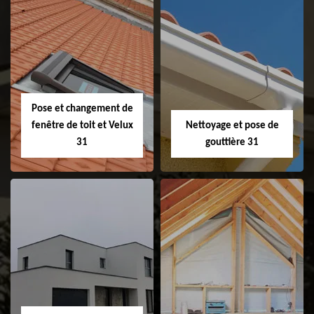
Couvreur 31
Etanchéité de
faitage et faitière
31
Pose et changement de
fenêtre de toit et Velux
Nettoyage et pose de
31
gouttière 31
Pose et
Nettoyage et pose
changement de
de gouttière 31
fenêtre de toit et
Velux 31