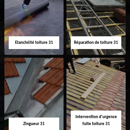
Peinture sur tuile
Nettoyage
31
demoussage de
toiture 31
Etanchéité toiture 31
Réparation de toiture 31
Etanchéité toiture
Réparation de
31
toiture 31
Intervention d'urgence
Zingueur 31
fuite toiture 31