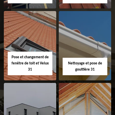
Couvreur 31
Etanchéité de
faitage et faitière
31
Pose et changement de
fenêtre de toit et Velux
Nettoyage et pose de
31
gouttière 31
Pose et
Nettoyage et pose