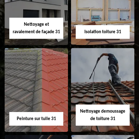
changement de
de gouttière 31
fenêtre de toit et
Velux 31
Nettoyage et
ravalement de façade 31
Isolation toiture 31
Nettoyage et
Isolation toiture 31
ravalement de
façade 31
Nettoyage demoussage
Peinture sur tuile 31
de toiture 31