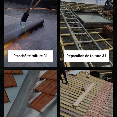
Peinture sur tuile
Nettoyage
31
demoussage de
toiture 31
Etanchéité toiture 31
Réparation de toiture 31
Etanchéité toiture
Réparation de
31
toiture 31