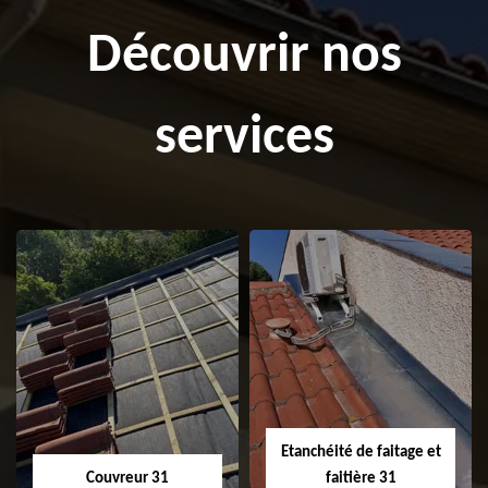
Découvrir nos
services
Etanchéité de faitage et
Couvreur 31
faitière 31