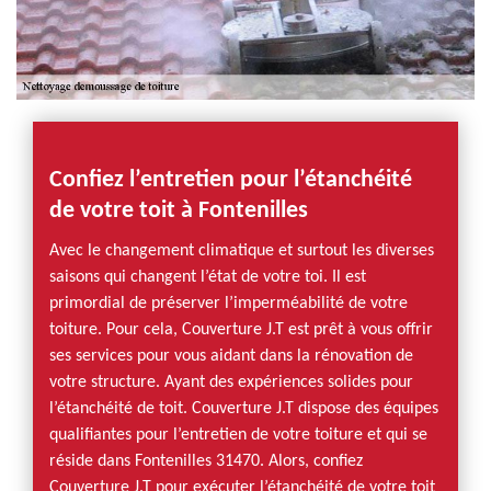
Confiez l’entretien pour l’étanchéité
de votre toit à Fontenilles
Avec le changement climatique et surtout les diverses
saisons qui changent l’état de votre toi. Il est
primordial de préserver l’imperméabilité de votre
toiture. Pour cela, Couverture J.T est prêt à vous offrir
ses services pour vous aidant dans la rénovation de
votre structure. Ayant des expériences solides pour
l’étanchéité de toit. Couverture J.T dispose des équipes
qualifiantes pour l’entretien de votre toiture et qui se
réside dans Fontenilles 31470. Alors, confiez
Couverture J.T pour exécuter l’étanchéité de votre toit