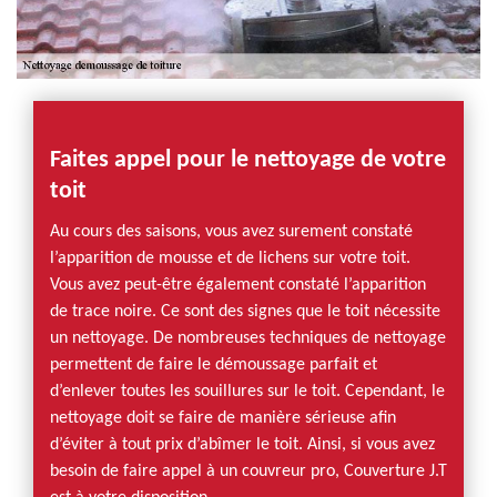
Faites appel pour le nettoyage de votre
toit
Au cours des saisons, vous avez surement constaté
l’apparition de mousse et de lichens sur votre toit.
Vous avez peut-être également constaté l’apparition
de trace noire. Ce sont des signes que le toit nécessite
un nettoyage. De nombreuses techniques de nettoyage
permettent de faire le démoussage parfait et
d’enlever toutes les souillures sur le toit. Cependant, le
nettoyage doit se faire de manière sérieuse afin
d’éviter à tout prix d’abîmer le toit. Ainsi, si vous avez
besoin de faire appel à un couvreur pro, Couverture J.T