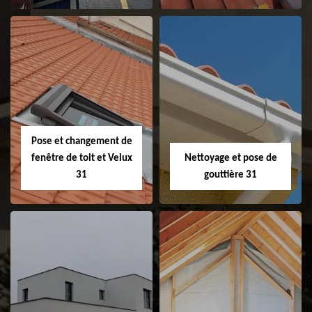
Couvreur 31
Etanchéité de
faitage et faitière
31
Pose et changement de
fenêtre de toit et Velux
Nettoyage et pose de
31
gouttière 31
Pose et
Nettoyage et pose
changement de
de gouttière 31