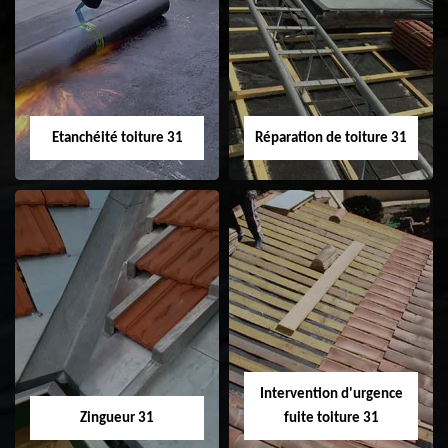
Peinture sur tuile
Nettoyage
31
demoussage de
toiture 31
Etanchéité toiture 31
Réparation de toiture 31
Etanchéité toiture
Réparation de
31
toiture 31
Intervention d'urgence
Zingueur 31
fuite toiture 31