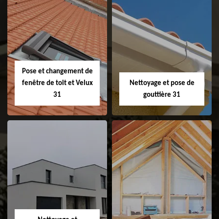
Couvreur 31
Etanchéité de
faitage et faitière
31
Pose et changement de
fenêtre de toit et Velux
Nettoyage et pose de
31
gouttière 31
Pose et
Nettoyage et pose
changement de
de gouttière 31
fenêtre de toit et
Velux 31