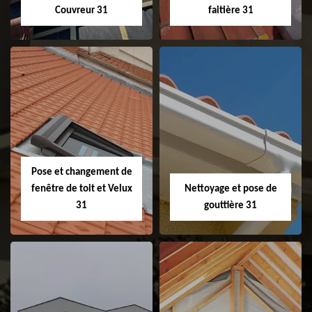
Couvreur 31
faitière 31
Couvreur 31
Etanchéité de
faitage et faitière
31
Pose et changement de
fenêtre de toit et Velux
Nettoyage et pose de
31
gouttière 31
Pose et
Nettoyage et pose