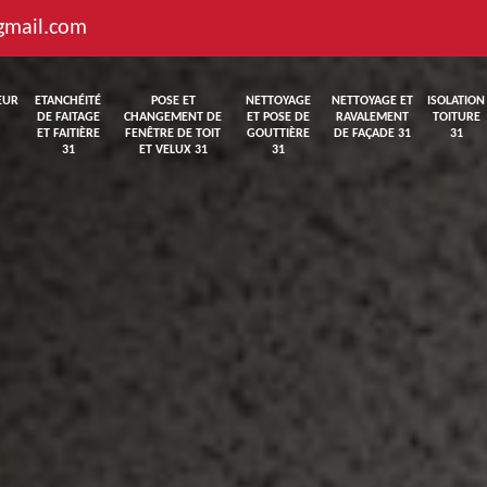
gmail.com
EUR
ETANCHÉITÉ
POSE ET
NETTOYAGE
NETTOYAGE ET
ISOLATION
DE FAITAGE
CHANGEMENT DE
ET POSE DE
RAVALEMENT
TOITURE
ET FAITIÈRE
FENÊTRE DE TOIT
GOUTTIÈRE
DE FAÇADE 31
31
31
ET VELUX 31
31