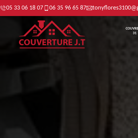
05 33 06 18 07
06 35 96 65 87
tonyflores3100@
COUVR
31