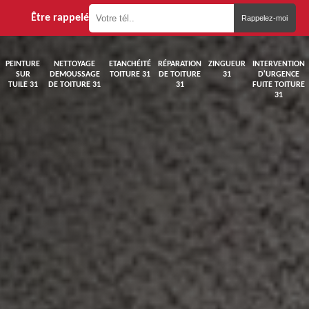
Être rappelé
PEINTURE
NETTOYAGE
ETANCHÉITÉ
RÉPARATION
ZINGUEUR
INTERVENTION
SUR
DEMOUSSAGE
TOITURE 31
DE TOITURE
31
D'URGENCE
TUILE 31
DE TOITURE 31
31
FUITE TOITURE
31