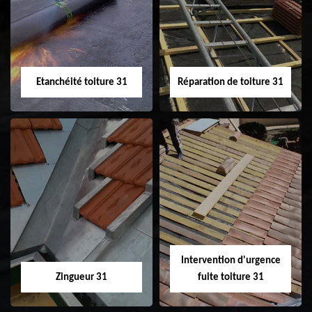
31
demoussage de
toiture 31
Etanchéité toiture 31
Réparation de toiture 31
Etanchéité toiture
Réparation de
31
toiture 31
Intervention d'urgence
Zingueur 31
fuite toiture 31