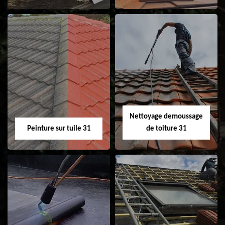
Nettoyage et
Isolation toiture 31
ravalement de
façade 31
Nettoyage demoussage
Peinture sur tuile 31
de toiture 31
Peinture sur tuile
Nettoyage
31
demoussage de