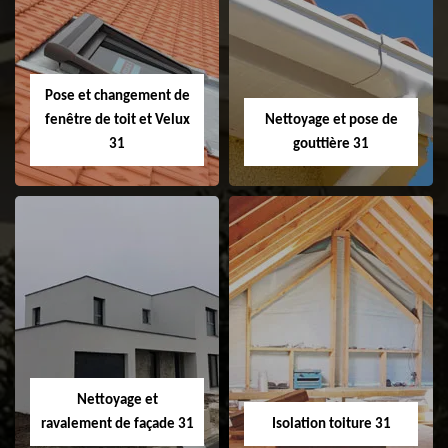
Couvreur 31
Etanchéité de
faitage et faitière
31
Pose et changement de
fenêtre de toit et Velux
Nettoyage et pose de
31
gouttière 31
Pose et
Nettoyage et pose
changement de
de gouttière 31
fenêtre de toit et
Velux 31
Nettoyage et
ravalement de façade 31
Isolation toiture 31