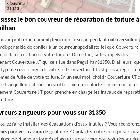
sissez le bon couvreur de réparation de toiture à
ilhan
ouvoirprofiterunmomentpleinementassurantpendanttoutdiversintemp
 indispensable de confier à un couvreur spécialiste tel que Couverture 
n de la réparation de votre toiture. De ce fait, faites appels dès
nant Couverture J.T qui se situe dans Peguilhan31350. D'ailleurs, q
e type de revêtement de votre toit,Couverture J.T est près à régler tou
mes de fuite de votre toiture.En un seul mot, choisir Couverture J.T c
re tranquillement sous un seul toit bien réconforté. sur ce, contacter
tement Couverture J.T pour prendre en charge les travaux de réparat
toiture.
reurs zingueurs pour vous sur 31350
oulez faire installer des évacuations d’eaux inutiles ? Vous recherche
urs pour vos travaux de gouttière ? Contactez notre entreprise Couv
quipée de zingueurs formés et aguerris pour vous pourvoir des service