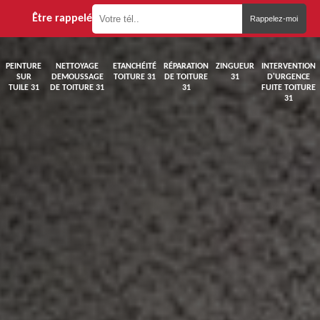
Être rappelé
PEINTURE
NETTOYAGE
ETANCHÉITÉ
RÉPARATION
ZINGUEUR
INTERVENTION
SUR
DEMOUSSAGE
TOITURE 31
DE TOITURE
31
D'URGENCE
TUILE 31
DE TOITURE 31
31
FUITE TOITURE
31