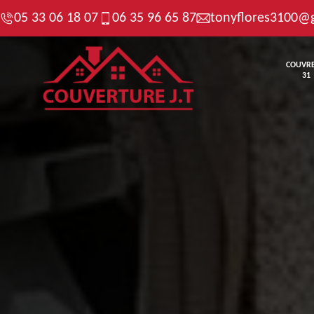
05 33 06 18 07
06 35 96 65 87
tonyflores3100@
COUVR
31