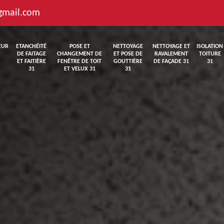
gmail.com
EUR
ETANCHÉITÉ
POSE ET
NETTOYAGE
NETTOYAGE ET
ISOLATION
DE FAITAGE
CHANGEMENT DE
ET POSE DE
RAVALEMENT
TOITURE
ET FAITIÈRE
FENÊTRE DE TOIT
GOUTTIÈRE
DE FAÇADE 31
31
31
ET VELUX 31
31