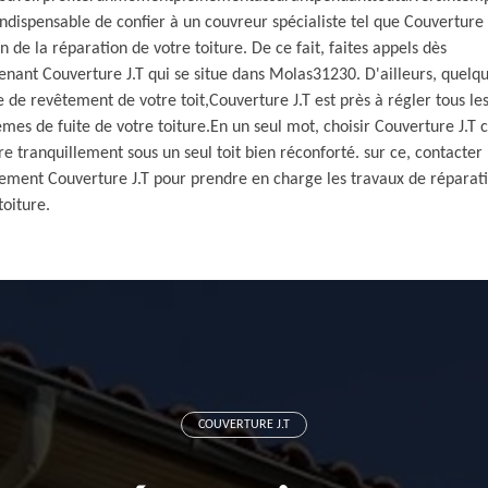
 indispensable de confier à un couvreur spécialiste tel que Couverture 
n de la réparation de votre toiture. De ce fait, faites appels dès
nant Couverture J.T qui se situe dans Molas31230. D'ailleurs, quelqu
e de revêtement de votre toit,Couverture J.T est près à régler tous le
mes de fuite de votre toiture.En un seul mot, choisir Couverture J.T c
re tranquillement sous un seul toit bien réconforté. sur ce, contacter
tement Couverture J.T pour prendre en charge les travaux de réparat
toiture.
COUVERTURE J.T