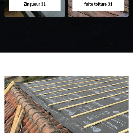
Zingueur 31
fuite toiture 31
Zingueur 31
Intervention
d'urgence fuite
toiture 31