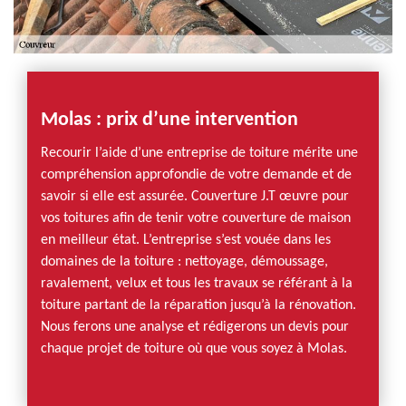
Molas : prix d’une intervention
Recourir l’aide d’une entreprise de toiture mérite une
compréhension approfondie de votre demande et de
savoir si elle est assurée. Couverture J.T œuvre pour
vos toitures afin de tenir votre couverture de maison
en meilleur état. L’entreprise s’est vouée dans les
domaines de la toiture : nettoyage, démoussage,
ravalement, velux et tous les travaux se référant à la
toiture partant de la réparation jusqu’à la rénovation.
Nous ferons une analyse et rédigerons un devis pour
chaque projet de toiture où que vous soyez à Molas.