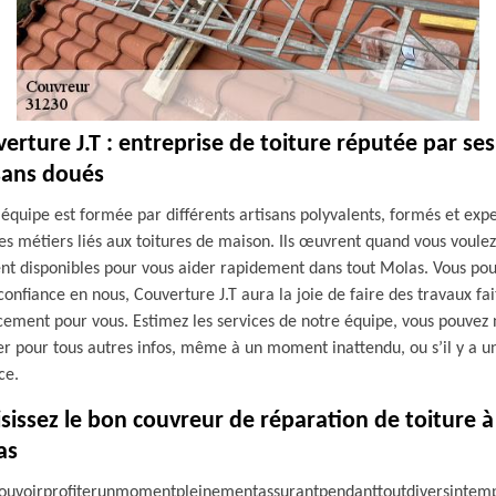
erture J.T : entreprise de toiture réputée par ses
sans doués
équipe est formée par différents artisans polyvalents, formés et expe
es métiers liés aux toitures de maison. Ils œuvrent quand vous voulez
ent disponibles pour vous aider rapidement dans tout Molas. Vous po
confiance en nous, Couverture J.T aura la joie de faire des travaux fai
cement pour vous. Estimez les services de notre équipe, vous pouvez
r pour tous autres infos, même à un moment inattendu, ou s’il y a u
ce.
sissez le bon couvreur de réparation de toiture à
as
ouvoirprofiterunmomentpleinementassurantpendanttoutdiversintemp