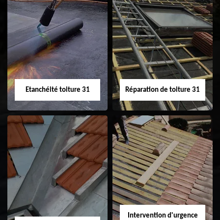
Peinture sur tuile
Nettoyage
31
demoussage de
toiture 31
Etanchéité toiture 31
Réparation de toiture 31
Etanchéité toiture
Réparation de
31
toiture 31
Intervention d'urgence