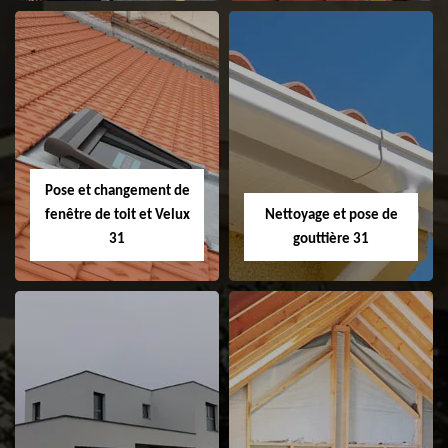
Couvreur 31
Etanchéité de
faitage et faitière
31
Pose et changement de
fenêtre de toit et Velux
Nettoyage et pose de
31
gouttière 31
Pose et
Nettoyage et pose
changement de
de gouttière 31
fenêtre de toit et