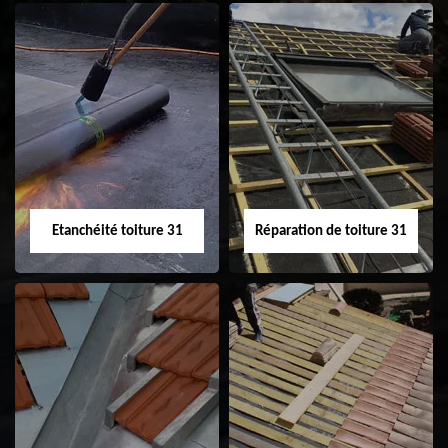
Peinture sur tuile
Nettoyage
31
demoussage de
toiture 31
Etanchéité toiture 31
Réparation de toiture 31
Etanchéité toiture
Réparation de
31
toiture 31