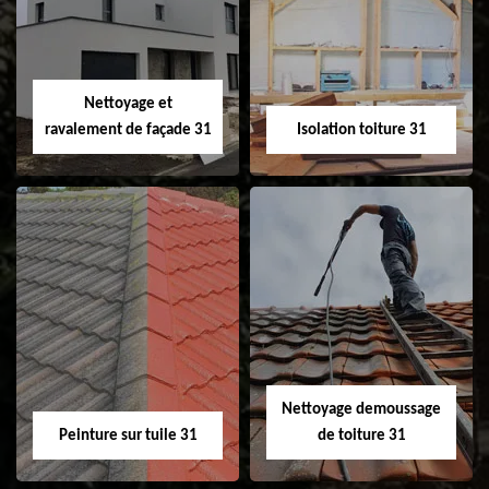
changement de
de gouttière 31
fenêtre de toit et
Velux 31
Nettoyage et
ravalement de façade 31
Isolation toiture 31
Nettoyage et
Isolation toiture 31
ravalement de
façade 31
Nettoyage demoussage
Peinture sur tuile 31
de toiture 31