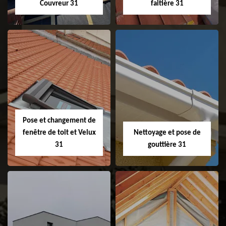
Couvreur 31
faitière 31
Couvreur 31
Etanchéité de
faitage et faitière
31
Pose et changement de
fenêtre de toit et Velux
Nettoyage et pose de
31
gouttière 31
Pose et
Nettoyage et pose