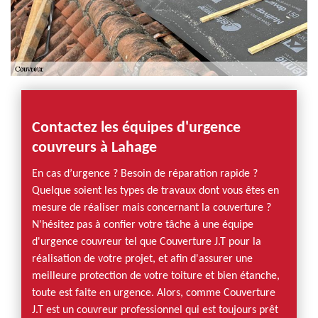
Contactez les équipes d'urgence
couvreurs à Lahage
En cas d’urgence ? Besoin de réparation rapide ?
Quelque soient les types de travaux dont vous êtes en
mesure de réaliser mais concernant la couverture ?
N'hésitez pas à confier votre tâche à une équipe
d'urgence couvreur tel que Couverture J.T pour la
réalisation de votre projet, et afin d'assurer une
meilleure protection de votre toiture et bien étanche,
toute est faite en urgence. Alors, comme Couverture
J.T est un couvreur professionnel qui est toujours prêt