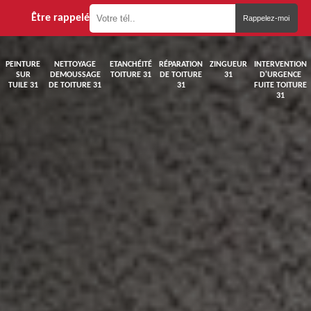
Être rappelé
PEINTURE
NETTOYAGE
ETANCHÉITÉ
RÉPARATION
ZINGUEUR
INTERVENTION
SUR
DEMOUSSAGE
TOITURE 31
DE TOITURE
31
D'URGENCE
TUILE 31
DE TOITURE 31
31
FUITE TOITURE
31