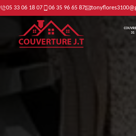
05 33 06 18 07
06 35 96 65 87
tonyflores3100@
COUVR
31