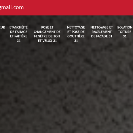
gmail.com
EUR
ETANCHÉITÉ
POSE ET
NETTOYAGE
NETTOYAGE ET
ISOLATION
DE FAITAGE
CHANGEMENT DE
ET POSE DE
RAVALEMENT
TOITURE
ET FAITIÈRE
FENÊTRE DE TOIT
GOUTTIÈRE
DE FAÇADE 31
31
31
ET VELUX 31
31