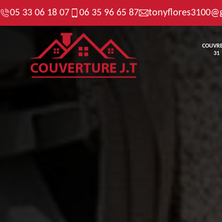
05 33 06 18 07
06 35 96 65 87
tonyflores3100@
COUVR
31