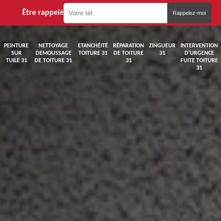
Être rappelé
PEINTURE
NETTOYAGE
ETANCHÉITÉ
RÉPARATION
ZINGUEUR
INTERVENTION
SUR
DEMOUSSAGE
TOITURE 31
DE TOITURE
31
D'URGENCE
TUILE 31
DE TOITURE 31
31
FUITE TOITURE
31