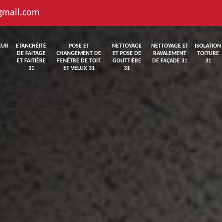
gmail.com
EUR
ETANCHÉITÉ
POSE ET
NETTOYAGE
NETTOYAGE ET
ISOLATION
DE FAITAGE
CHANGEMENT DE
ET POSE DE
RAVALEMENT
TOITURE
ET FAITIÈRE
FENÊTRE DE TOIT
GOUTTIÈRE
DE FAÇADE 31
31
31
ET VELUX 31
31