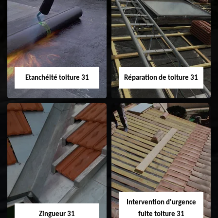
Peinture sur tuile
Nettoyage
31
demoussage de
toiture 31
Etanchéité toiture 31
Réparation de toiture 31
Etanchéité toiture
Réparation de
31
toiture 31
Intervention d'urgence
Zingueur 31
fuite toiture 31