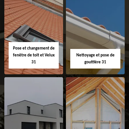
Couvreur 31
Etanchéité de
faitage et faitière
31
Pose et changement de
fenêtre de toit et Velux
Nettoyage et pose de
31
gouttière 31
Pose et
Nettoyage et pose
changement de
de gouttière 31
fenêtre de toit et