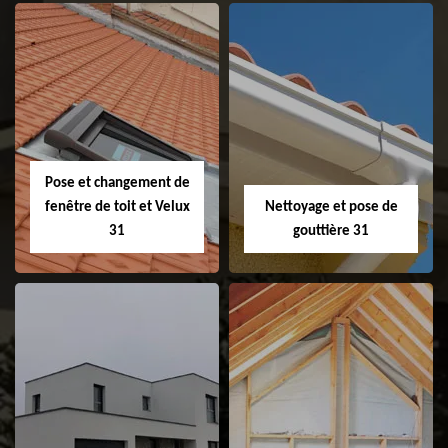
Couvreur 31
Etanchéité de
faitage et faitière
31
Pose et changement de
fenêtre de toit et Velux
Nettoyage et pose de
31
gouttière 31
Pose et
Nettoyage et pose
changement de
de gouttière 31
fenêtre de toit et