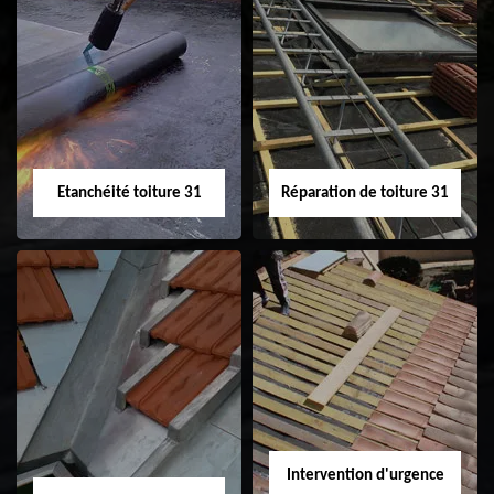
Peinture sur tuile
Nettoyage
31
demoussage de
toiture 31
Etanchéité toiture 31
Réparation de toiture 31
Etanchéité toiture
Réparation de
31
toiture 31
Intervention d'urgence