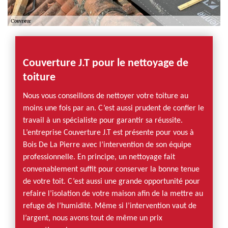
Couverture J.T pour le nettoyage de
toiture
Nous vous conseillons de nettoyer votre toiture au
moins une fois par an. C’est aussi prudent de confier le
travail à un spécialiste pour garantir sa réussite.
L’entreprise Couverture J.T est présente pour vous à
Bois De La Pierre avec l’intervention de son équipe
professionnelle. En principe, un nettoyage fait
convenablement suffit pour conserver la bonne tenue
de votre toit. C’est aussi une grande opportunité pour
refaire l’isolation de votre maison afin de la mettre au
refuge de l’humidité. Même si l’intervention vaut de
l’argent, nous avons tout de même un prix