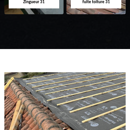
Zingueur 31
fuite toiture 31
Zingueur 31
Intervention
d'urgence fuite
toiture 31