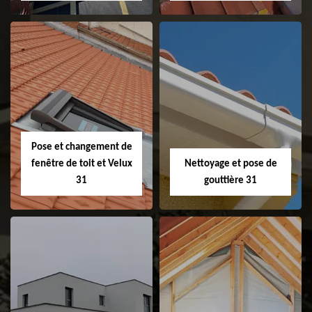
Couvreur 31
Etanchéité de
faitage et faitière
31
Pose et changement de
fenêtre de toit et Velux
Nettoyage et pose de
31
gouttière 31
Pose et
Nettoyage et pose
changement de
de gouttière 31