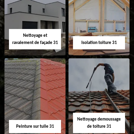
Pose et
Nettoyage et pose
changement de
de gouttière 31
fenêtre de toit et
Velux 31
Nettoyage et
ravalement de façade 31
Isolation toiture 31
Nettoyage et
Isolation toiture 31
ravalement de
façade 31
Nettoyage demoussage
Peinture sur tuile 31
de toiture 31