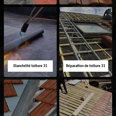
Peinture sur tuile
Nettoyage
31
demoussage de
toiture 31
Etanchéité toiture 31
Réparation de toiture 31
Etanchéité toiture
Réparation de
31
toiture 31