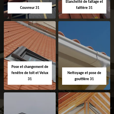
Etanchéité de faitage et
Couvreur 31
faitière 31
Couvreur 31
Etanchéité de
faitage et faitière
31
Pose et changement de
fenêtre de toit et Velux
Nettoyage et pose de
31
gouttière 31